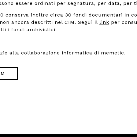
ono essere ordinati per segnatura, per data, per ti
900 conserva inoltre circa 30 fondi documentari in co
 non ancora descritti nel CIM. Segui il
link
per consu
ti i fondi archivistici.
azie alla collaborazione informatica di
memetic
.
IM