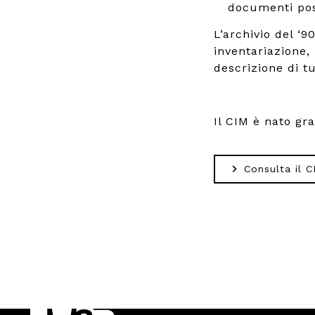
documenti poss
L’archivio del ‘
inventariazione,
descrizione di tut
Il CIM è nato gr
Consulta il C