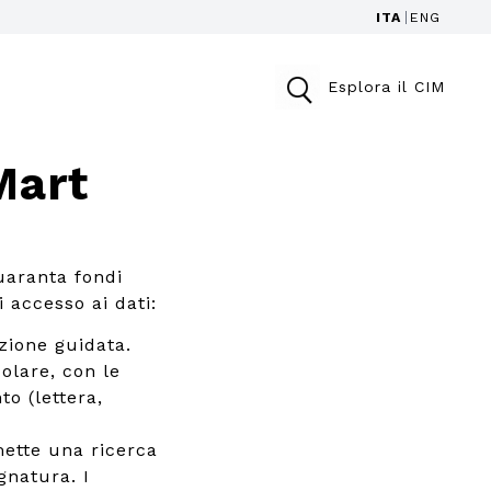
ITA
ENG
Esplora il CIM
Mart
uaranta fondi
i accesso ai dati:
zione guidata.
colare, con le
to (lettera,
ette una ricerca
gnatura. I