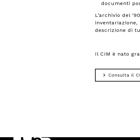
documenti poss
L’archivio del ‘
inventariazione,
descrizione di tut
Il CIM è nato gr
Consulta il C