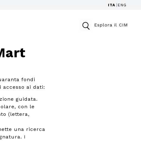
ITA
ENG
Esplora il CIM
Mart
uaranta fondi
i accesso ai dati:
zione guidata.
colare, con le
to (lettera,
ette una ricerca
gnatura. I