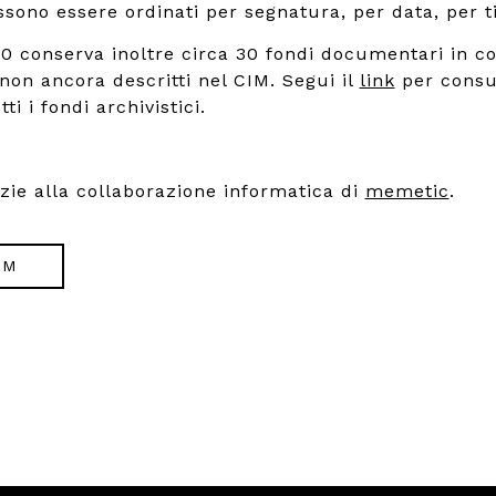
ono essere ordinati per segnatura, per data, per ti
900 conserva inoltre circa 30 fondi documentari in co
 non ancora descritti nel CIM. Segui il
link
per consu
ti i fondi archivistici.
azie alla collaborazione informatica di
memetic
.
IM