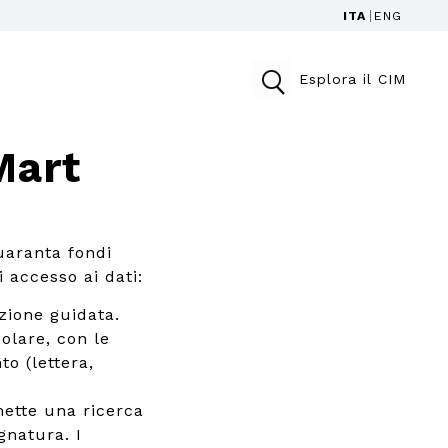
ITA
ENG
Esplora il CIM
Mart
uaranta fondi
i accesso ai dati:
zione guidata.
colare, con le
to (lettera,
ette una ricerca
gnatura. I