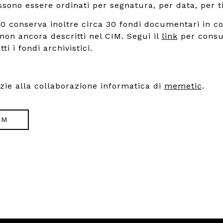
ono essere ordinati per segnatura, per data, per ti
900 conserva inoltre circa 30 fondi documentari in co
 non ancora descritti nel CIM. Segui il
link
per consu
ti i fondi archivistici.
azie alla collaborazione informatica di
memetic
.
IM