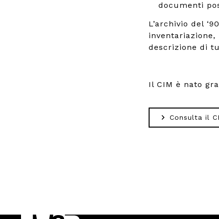
documenti poss
L’archivio del ‘
inventariazione,
descrizione di tut
Il CIM è nato gr
Consulta il C