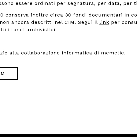
ono essere ordinati per segnatura, per data, per ti
900 conserva inoltre circa 30 fondi documentari in co
 non ancora descritti nel CIM. Segui il
link
per consu
ti i fondi archivistici.
azie alla collaborazione informatica di
memetic
.
IM