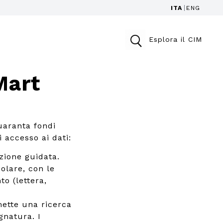
ITA
ENG
Esplora il CIM
Mart
uaranta fondi
i accesso ai dati:
zione guidata.
colare, con le
to (lettera,
ette una ricerca
gnatura. I