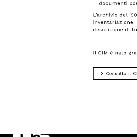
documenti poss
L’archivio del ‘
inventariazione,
descrizione di tut
Il CIM è nato gr
Consulta il C