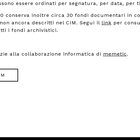
ono essere ordinati per segnatura, per data, per ti
900 conserva inoltre circa 30 fondi documentari in co
 non ancora descritti nel CIM. Segui il
link
per consu
ti i fondi archivistici.
azie alla collaborazione informatica di
memetic
.
IM