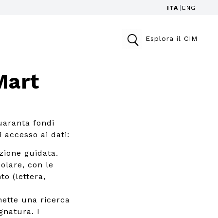
ITA
ENG
Esplora il CIM
Mart
uaranta fondi
i accesso ai dati:
zione guidata.
colare, con le
to (lettera,
ette una ricerca
gnatura. I