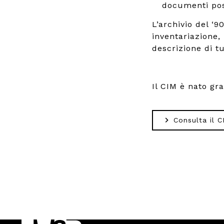
documenti poss
L’archivio del ‘
inventariazione,
descrizione di tut
Il CIM è nato gr
Consulta il C