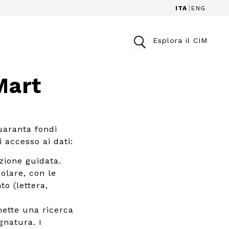
ITA
ENG
Esplora il CIM
Mart
uaranta fondi
i accesso ai dati:
zione guidata.
colare, con le
to (lettera,
ette una ricerca
gnatura. I