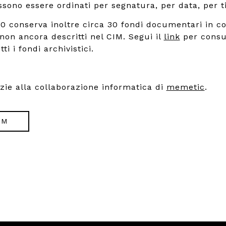
ono essere ordinati per segnatura, per data, per ti
900 conserva inoltre circa 30 fondi documentari in co
 non ancora descritti nel CIM. Segui il
link
per consu
ti i fondi archivistici.
azie alla collaborazione informatica di
memetic
.
IM