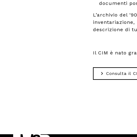
documenti poss
L’archivio del ‘
inventariazione,
descrizione di tut
Il CIM è nato gr
Consulta il C