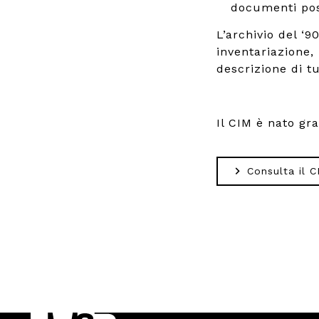
documenti poss
L’archivio del ‘
inventariazione,
descrizione di tut
Il CIM è nato gr
Consulta il C