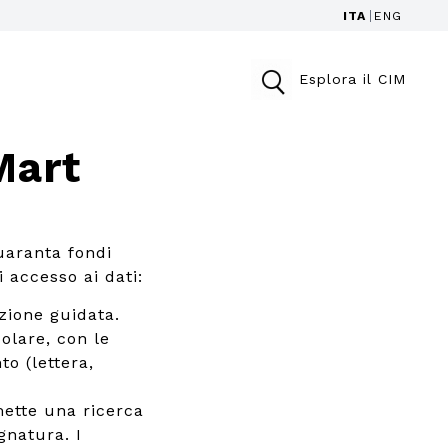
ITA
ENG
Esplora il CIM
Mart
uaranta fondi
i accesso ai dati:
zione guidata.
colare, con le
to (lettera,
ette una ricerca
gnatura. I