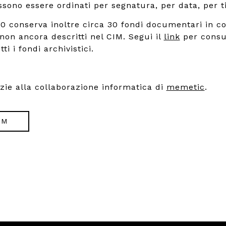
ono essere ordinati per segnatura, per data, per ti
900 conserva inoltre circa 30 fondi documentari in co
 non ancora descritti nel CIM. Segui il
link
per consu
ti i fondi archivistici.
azie alla collaborazione informatica di
memetic
.
IM