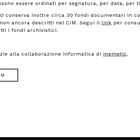
ono essere ordinati per segnatura, per data, per ti
900 conserva inoltre circa 30 fondi documentari in co
 non ancora descritti nel CIM. Segui il
link
per consu
ti i fondi archivistici.
azie alla collaborazione informatica di
memetic
.
IM