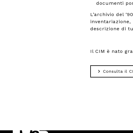
documenti poss
L’archivio del ‘
inventariazione,
descrizione di tut
Il CIM è nato gr
Consulta il C