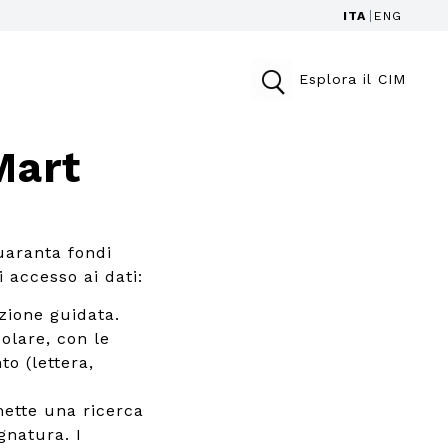
ITA
ENG
Esplora il CIM
Mart
uaranta fondi
i accesso ai dati:
zione guidata.
colare, con le
to (lettera,
ette una ricerca
gnatura. I