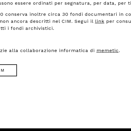
ono essere ordinati per segnatura, per data, per ti
900 conserva inoltre circa 30 fondi documentari in co
 non ancora descritti nel CIM. Segui il
link
per consu
ti i fondi archivistici.
azie alla collaborazione informatica di
memetic
.
IM