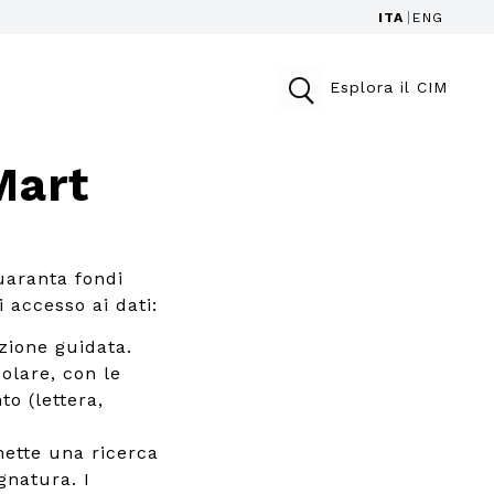
ITA
ENG
Esplora il CIM
Mart
uaranta fondi
i accesso ai dati:
zione guidata.
colare, con le
to (lettera,
ette una ricerca
gnatura. I