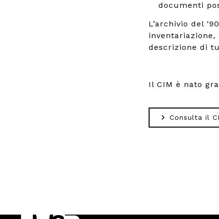
documenti poss
L’archivio del ‘
inventariazione,
descrizione di tut
Il CIM è nato gr
Consulta il C