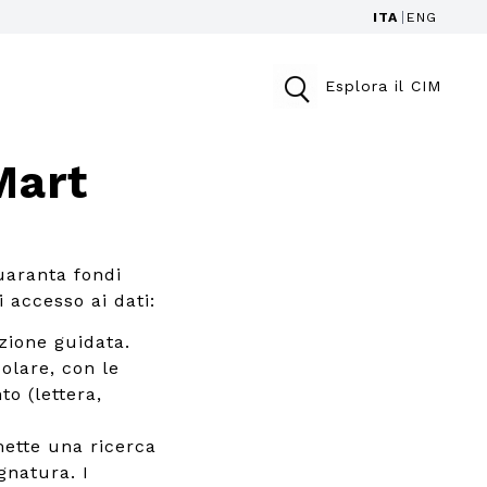
ITA
ENG
Esplora il CIM
Mart
uaranta fondi
i accesso ai dati:
zione guidata.
colare, con le
to (lettera,
ette una ricerca
gnatura. I