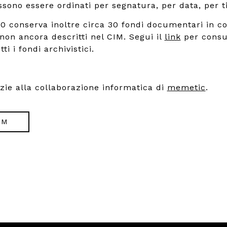
ono essere ordinati per segnatura, per data, per ti
900 conserva inoltre circa 30 fondi documentari in co
 non ancora descritti nel CIM. Segui il
link
per consu
ti i fondi archivistici.
azie alla collaborazione informatica di
memetic
.
IM