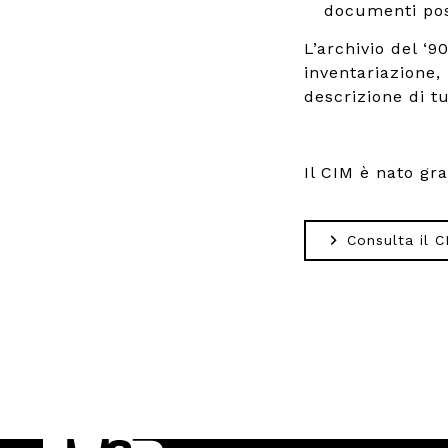
documenti poss
L’archivio del ‘
inventariazione,
descrizione di tut
Il CIM è nato gr
Consulta il C