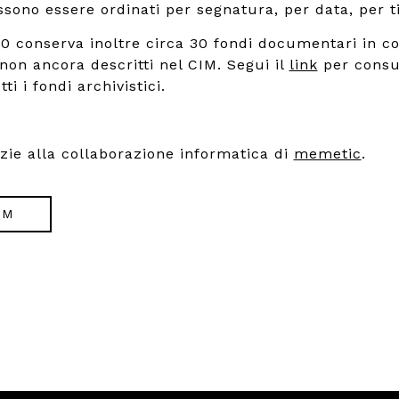
ono essere ordinati per segnatura, per data, per ti
900 conserva inoltre circa 30 fondi documentari in co
 non ancora descritti nel CIM. Segui il
link
per consu
ti i fondi archivistici.
azie alla collaborazione informatica di
memetic
.
IM