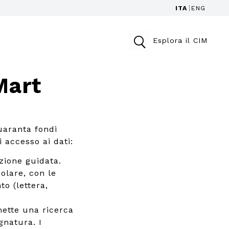
ITA
ENG
Esplora il CIM
Mart
uaranta fondi
i accesso ai dati:
zione guidata.
colare, con le
to (lettera,
ette una ricerca
gnatura. I