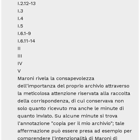
I.2.12-13
I.3
I.4
I.5
I.6.1-9
I.6.11-14
II
III
IV
V
Maroni rivela la consapevolezza
dell'importanza del proprio archivio attraverso
la meticolosa attenzione riservata alla raccolta
della corrispondenza, di cui conservava non
solo quanto ricevuto ma anche le minute di
quanto inviato. Su alcune minute si trova
l'annotazione "copia per il mio archivio"; tale
affermazione può essere presa ad esempio per
comprendere l'intenzionalità di Maroni di