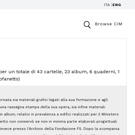
ITA
ENG
Browse CIM
(per un totale di 43 cartelle, 23 album, 6 quaderni, 1
cofanetto)
ivata sia materiali grafici legati alla sua formazione e agli
a una rassegna stampa della sua opera, sia infine materiali
 in album, relativi in prevalenza a edifici realizzati per il Ministero
tetto non conservò se non in minima parte elaborati progettuali
no invece presso l'Archivio della Fondazione FS. Dopo la scomparsa