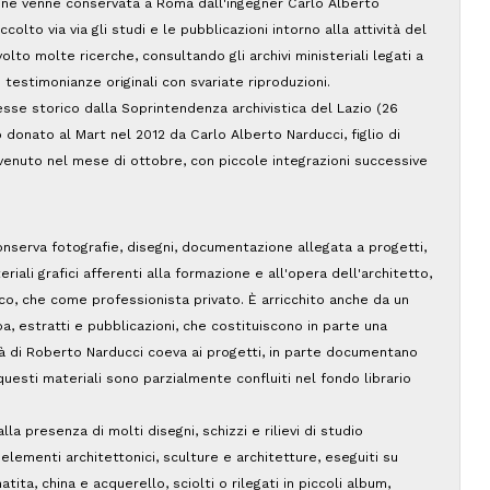
ne venne conservata a Roma dall'ingegner Carlo Alberto
colto via via gli studi e le pubblicazioni intorno alla attività del
lto molte ricerche, consultando gli archivi ministeriali legati a
 testimonianze originali con svariate riproduzioni.
esse storico dalla Soprintendenza archivistica del Lazio (26
o donato al Mart nel 2012 da Carlo Alberto Narducci, figlio di
venuto nel mese di ottobre, con piccole integrazioni successive
nserva fotografie, disegni, documentazione allegata a progetti,
iali grafici afferenti alla formazione e all'opera dell'architetto,
o, che come professionista privato. È arricchito anche da un
a, estratti e pubblicazioni, che costituiscono in parte una
tà di Roberto Narducci coeva ai progetti, in parte documentano
questi materiali sono parzialmente confluiti nel fondo librario
lla presenza di molti disegni, schizzi e rilievi di studio
, elementi architettonici, sculture e architetture, eseguiti su
tita, china e acquerello, sciolti o rilegati in piccoli album,