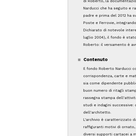
di Roberto, la documentazio
Narducci che ha seguito e rac
padre e prima del 2012 ha svo
Poste e Ferrovie, integrando
Dichiarato di notevole inter
luglio 2004), il fondo è stat
Roberto: il versamento è av
Contenuto
Il fondo Roberto Narducci co
corrispondenza, carte e mater
sia come dipendente pubblic
buon numero di ritagli stamp
rassegna stampa dell'attivi
studi e indagini successive: 
dell'architetto.
L'archivio è caratterizzato da
raffiguranti motivi di ornato
diversi supporti cartacei a ma