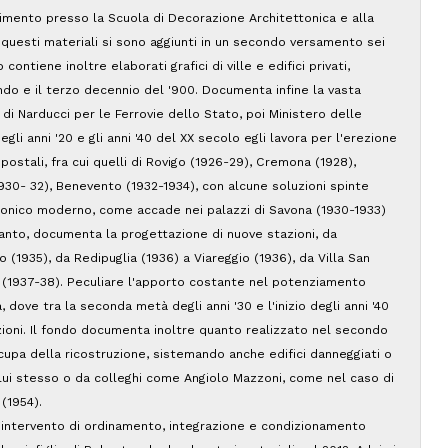
ndimento presso la Scuola di Decorazione Architettonica e alla
A questi materiali si sono aggiunti in un secondo versamento sei
 contiene inoltre elaborati grafici di ville e edifici privati,
condo e il terzo decennio del '900. Documenta infine la vasta
di Narducci per le Ferrovie dello Stato, poi Ministero delle
gli anni '20 e gli anni '40 del XX secolo egli lavora per l'erezione
i postali, fra cui quelli di Rovigo (1926-29), Cremona (1928),
1930- 32), Benevento (1932-1934), con alcune soluzioni spinte
ttonico moderno, come accade nei palazzi di Savona (1930-1933)
ttanto, documenta la progettazione di nuove stazioni, da
 (1935), da Redipuglia (1936) a Viareggio (1936), da Villa San
a (1937-38). Peculiare l'apporto costante nel potenziamento
a, dove tra la seconda metà degli anni '30 e l'inizio degli anni '40
zioni. Il fondo documenta inoltre quanto realizzato nel secondo
cupa della ricostruzione, sistemando anche edifici danneggiati o
 lui stesso o da colleghi come Angiolo Mazzoni, come nel caso di
(1954).
 l'intervento di ordinamento, integrazione e condizionamento