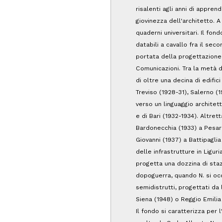
risalenti agli anni di appre
giovinezza dell'architetto. 
quaderni universitari. Il fondo
databili a cavallo fra il se
portata della progettazione 
Comunicazioni. Tra la metà de
di oltre una decina di edific
Treviso (1928-31), Salerno (
verso un linguaggio archite
e di Bari (1932-1934). Altre
Bardonecchia (1933) a Pesaro
Giovanni (1937) a Battipagli
delle infrastrutture in Liguri
progetta una dozzina di sta
dopoguerra, quando N. si oc
semidistrutti, progettati da
Siena (1948) o Reggio Emilia 
Il fondo si caratterizza per