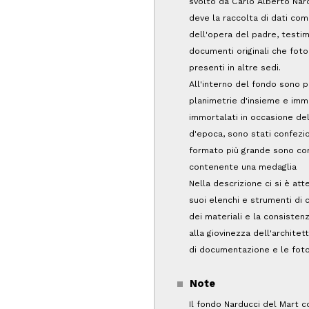
svolto da Carlo Alberto Nardu
deve la raccolta di dati co
dell'opera del padre, testim
documenti originali che foto
presenti in altre sedi.
All'interno del fondo sono po
planimetrie d'insieme e immag
immortalati in occasione del
d'epoca, sono stati confezio
formato più grande sono con
contenente una medaglia
Nella descrizione ci si è att
suoi elenchi e strumenti di 
dei materiali e la consisten
alla giovinezza dell'architet
di documentazione e le foto
Note
Il fondo Narducci del Mart co