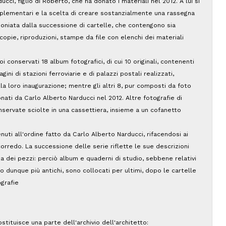
cci, figlio di Roberto, che ha donato i materiali nel 2012. A lui si
mplementari e la scelta di creare sostanzialmente una rassegna
oniata dalla successione di cartelle, che contengono sia
copie, riproduzioni, stampe da file con elenchi dei materiali
i conservati 18 album fotografici, di cui 10 originali, contenenti
ini di stazioni ferroviarie e di palazzi postali realizzati,
la loro inaugurazione; mentre gli altri 8, pur composti da foto
nati da Carlo Alberto Narducci nel 2012. Altre fotografie di
servate sciolte in una cassettiera, insieme a un cofanetto
enuti all'ordine fatto da Carlo Alberto Narducci, rifacendosi ai
corredo. La successione delle serie riflette le sue descrizioni
za dei pezzi: perciò album e quaderni di studio, sebbene relativi
to dunque più antichi, sono collocati per ultimi, dopo le cartelle
grafie
stituisce una parte dell'archivio dell'architetto: