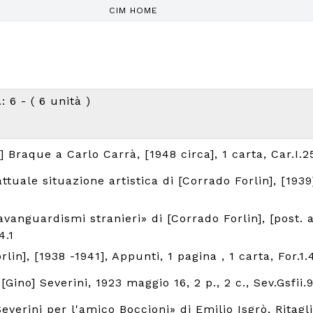
CIM HOME
6 - ( 6 unità )
s] Braque a Carlo Carrà, [1948 circa], 1 carta, Car.I.25
ttuale situazione artistica di [Corrado Forlin], [1939
vanguardismi stranieri» di [Corrado Forlin], [post. a
4.1
lin], [1938 -1941], Appunti, 1 pagina , 1 carta, For.1.
[Gino] Severini, 1923 maggio 16, 2 p., 2 c., Sev.Gsfii.9
verini per l'amico Boccioni» di Emilio Isgrò, Ritagl