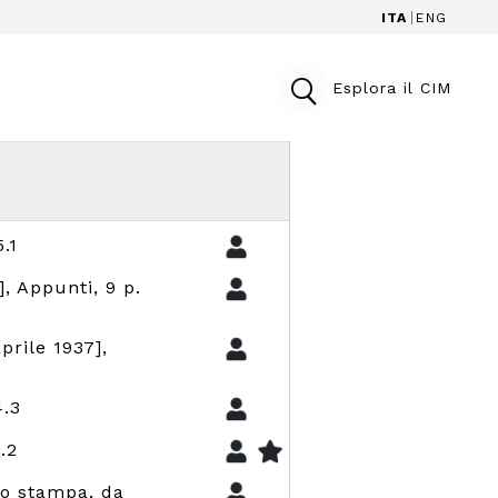
ITA
ENG
Esplora il CIM
.1
], Appunti, 9 p.
prile 1937],
4.3
.2
io stampa, da