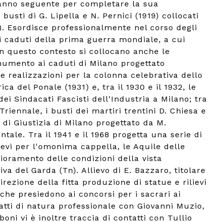
 l'anno seguente per completare la sua
usti di G. Lipella e N. Pernici (1919) collocati
1). Esordisce professionalmente nel corso degli
i caduti della prima guerra mondiale, a cui
n questo contesto si collocano anche le
onumento ai caduti di Milano progettato
le realizzazioni per la colonna celebrativa dello
a del Ponale (1931) e, tra il 1930 e il 1932, le
ei Sindacati Fascisti dell'Industria a Milano; tra
riennale, i busti dei martiri trentini D. Chiesa e
o di Giustizia di Milano progettato da M.
le. Tra il 1941 e il 1968 progetta una serie di
lievi per l'omonima cappella, le Aquile delle
gioramento delle condizioni della vista
iva del Garda (Tn). Allievo di E. Bazzaro, titolare
rezione della fitta produzione di statue e rilievi
he presiedono ai concorsi per i sacrari ai
atti di natura professionale con Giovanni Muzio,
ni vi è inoltre traccia di contatti con Tullio