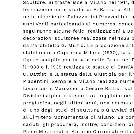
Scultore. Si trasferisce a Milano nel 1911,
formazione nello studio di E. Bazzaro. All'i
nelle nicchie del Palazzo dei Provveditori 
anni Venti partecipando ai numerosi conco
seguiranno alcune felici realizzazioni a B
decorazioni scultoree realizzate nel 1928 
dall'architetto G. Muzio. La produzione arti
stabilimento Caproni a Milano (1930), la sta
figure scolpite per la sala delle Grida nel 
il 1933 e il 1939 realizza le statue di Sant
C. Battisti e la statua della Giustizia per 
Piacentini. Sempre a Milano realizza numer
lavori per il Mausoleo a Cesare Battisti sul
Divisioni alpine e la scultura-reggipilo ne
pregiudica, negli ultimi anni, una normale a
di uno degli studi di scultura più avviati d
al Cimitero Monumentale di Milano. La cono
caduti, gli procurerà, inoltre, condizioni 
Paolo Mezzanotte, Antonio Carminati e il co