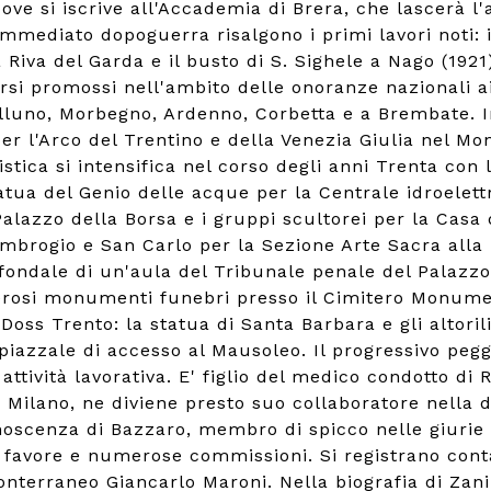
 dove si iscrive all'Accademia di Brera, che lascerà
mmediato dopoguerra risalgono i primi lavori noti: i b
a Riva del Garda e il busto di S. Sighele a Nago (192
rsi promossi nell'ambito delle onoranze nazionali a
elluno, Morbegno, Ardenno, Corbetta e a Brembate. I
per l'Arco del Trentino e della Venezia Giulia nel M
stica si intensifica nel corso degli anni Trenta con 
tua del Genio delle acque per la Centrale idroelettric
Palazzo della Borsa e i gruppi scultorei per la Casa d
'Ambrogio e San Carlo per la Sezione Arte Sacra alla T
il fondale di un'aula del Tribunale penale del Palazz
osi monumenti funebri presso il Cimitero Monumenta
 Doss Trento: la statua di Santa Barbara e gli altori
l piazzale di accesso al Mausoleo. Il progressivo peg
ttività lavorativa. E' figlio del medico condotto di R
i Milano, ne diviene presto suo collaboratore nella di
scenza di Bazzaro, membro di spicco nelle giurie c
di favore e numerose commissioni. Si registrano cont
nterraneo Giancarlo Maroni. Nella biografia di Zanibo