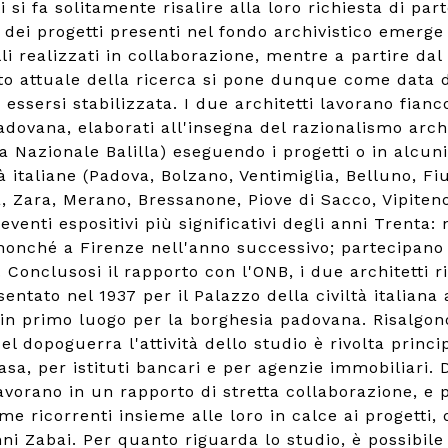
 si fa solitamente risalire alla loro richiesta di pa
 dei progetti presenti nel fondo archivistico emerge
lli realizzati in collaborazione, mentre a partire dal
o attuale della ricerca si pone dunque come data di i
essersi stabilizzata. I due architetti lavorano fianc
padovana, elaborati all'insegna del razionalismo arch
Nazionale Balilla) eseguendo i progetti o in alcuni c
tà italiane (Padova, Bolzano, Ventimiglia, Belluno, F
, Zara, Merano, Bressanone, Piove di Sacco, Vipiteno,
eventi espositivi più significativi degli anni Trenta: 
nonché a Firenze nell'anno successivo; partecipano a
. Conclusosi il rapporto con l'ONB, i due architetti 
entato nel 1937 per il Palazzo della civiltà italiana
, in primo luogo per la borghesia padovana. Risalgon
 Nel dopoguerra l'attività dello studio è rivolta pri
-Casa, per istituti bancari e per agenzie immobiliari.
lavorano in un rapporto di stretta collaborazione, e
rme ricorrenti insieme alle loro in calce ai progetti,
i Zabai. Per quanto riguarda lo studio, è possibile 