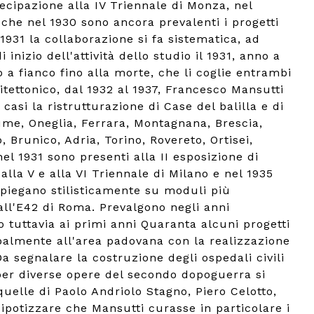
rtecipazione alla IV Triennale di Monza, nel
 che nel 1930 sono ancora prevalenti i progetti
 1931 la collaborazione si fa sistematica, ad
nizio dell'attività dello studio il 1931, anno a
o a fianco fino alla morte, che li coglie entrambi
itettonico, dal 1932 al 1937, Francesco Mansutti
asi la ristrutturazione di Case del balilla e di
iume, Oneglia, Ferrara, Montagnana, Brescia,
 Brunico, Adria, Torino, Rovereto, Ortisei,
nel 1931 sono presenti alla II esposizione di
lla V e alla VI Triennale di Milano e nel 1935
ripiegano stilisticamente su moduli più
 all'E42 di Roma. Prevalgono negli anni
o tuttavia ai primi anni Quaranta alcuni progetti
ncipalmente all'area padovana con la realizzazione
 Da segnalare la costruzione degli ospedali civili
 per diverse opere del secondo dopoguerra si
 quelle di Paolo Andriolo Stagno, Piero Celotto,
ipotizzare che Mansutti curasse in particolare i