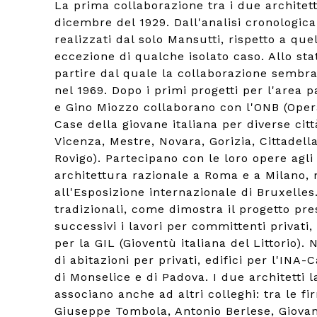
La prima collaborazione tra i due architetti
dicembre del 1929. Dall'analisi cronologica
realizzati dal solo Mansutti, rispetto a que
eccezione di qualche isolato caso. Allo stat
partire dal quale la collaborazione sembra 
nel 1969. Dopo i primi progetti per l'area 
e Gino Miozzo collaborano con l'ONB (Opera 
Case della giovane italiana per diverse cit
Vicenza, Mestre, Novara, Gorizia, Cittadella
Rovigo). Partecipano con le loro opere agli 
architettura razionale a Roma e a Milano, 
all'Esposizione internazionale di Bruxelles
tradizionali, come dimostra il progetto pres
successivi i lavori per committenti privati
per la GIL (Gioventù italiana del Littorio).
di abitazioni per privati, edifici per l'INA
di Monselice e di Padova. I due architetti 
associano anche ad altri colleghi: tra le fi
Giuseppe Tombola, Antonio Berlese, Giovann