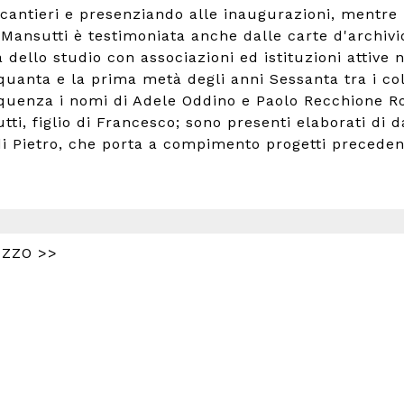
 i cantieri e presenziando alle inaugurazioni, ment
di Mansutti è testimoniata anche dalle carte d'archiv
ta dello studio con associazioni ed istituzioni attive
nquanta e la prima metà degli anni Sessanta tra i col
quenza i nomi di Adele Oddino e Paolo Recchione Ron
ti, figlio di Francesco; sono presenti elaborati di 
à di Pietro, che porta a compimento progetti preceden
OZZO >>